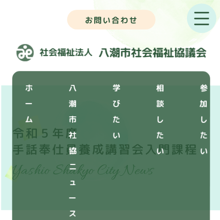
お問い合わせ
ホ
八
学
相
参
ー
潮
び
談
加
ム
市
た
し
し
令和５年度
社
い
た
た
手話奉仕員養成講習会入門課程
協
い
い
Yashio Shakyo City News
ニ
ュ
ー
ス