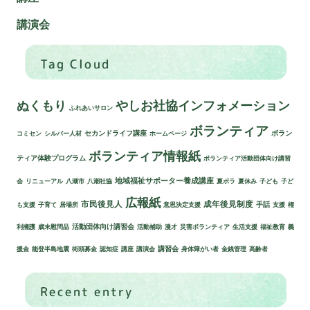
講演会
Tag Cloud
ぬくもり
やしお社協インフォメーション
ふれあいサロン
ボランティア
セカンドライフ講座
ボラン
コミセン
シルバー人材
ホームページ
ボランティア情報紙
ティア体験プログラム
ボランティア活動団体向け講習
地域福祉サポーター養成講座
会
リニューアル
八潮市
八潮社協
夏ボラ
夏休み
子ども
子ど
広報紙
市民後見人
成年後見制度
手話
も支援
子育て
居場所
意思決定支援
支援
権
活動団体向け講習会
利擁護
歳末慰問品
活動補助
漫才
災害ボランティア
生活支援
福祉教育
義
講習会
援金
能登半島地震
街頭募金
認知症
講座
講演会
身体障がい者
金銭管理
高齢者
Recent entry