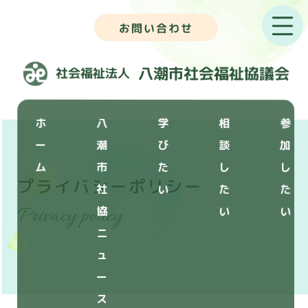
お問い合わせ
ホ
八
学
相
参
ー
潮
び
談
加
ム
市
た
し
し
プライバシーポリシー
社
い
た
た
Privacy policy
協
い
い
ニ
ュ
ー
ス