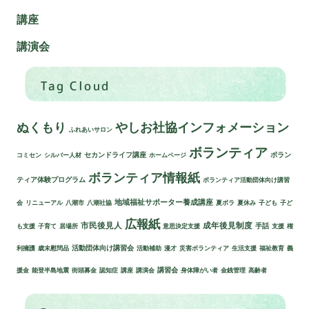
講座
講演会
Tag Cloud
ぬくもり
やしお社協インフォメーション
ふれあいサロン
ボランティア
セカンドライフ講座
ボラン
コミセン
シルバー人材
ホームページ
ボランティア情報紙
ティア体験プログラム
ボランティア活動団体向け講習
地域福祉サポーター養成講座
会
リニューアル
八潮市
八潮社協
夏ボラ
夏休み
子ども
子ど
広報紙
市民後見人
成年後見制度
手話
も支援
子育て
居場所
意思決定支援
支援
権
活動団体向け講習会
利擁護
歳末慰問品
活動補助
漫才
災害ボランティア
生活支援
福祉教育
義
講習会
援金
能登半島地震
街頭募金
認知症
講座
講演会
身体障がい者
金銭管理
高齢者