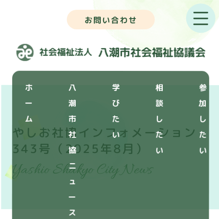
お問い合わせ
ホ
八
学
相
参
ー
潮
び
談
加
ム
市
た
し
し
やしお社協インフォメーション
社
い
た
た
343号（2025年8月）
協
い
い
Yashio Shakyo City News
ニ
ュ
ー
ス