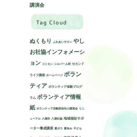
講演会
Tag Cloud
ぬくもり
やし
ふれあいサロン
お社協インフォメーシ
ョン
セカンド
コミセン
シルバー人材
ボラン
ライフ講座
ホームページ
ティア
ボランティア体験プログ
ボランティア情報
ラム
紙
ボランティア活動団体向け講習会
リニ
地域福祉サポ
ューアル
八潮市
八潮社協
ーター養成講座
夏ボラ
夏休み
子ども