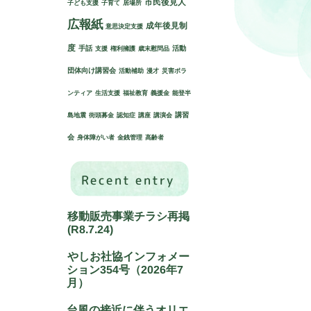
市民後見人
子ども支援
子育て
居場所
広報紙
成年後見制
意思決定支援
度
手話
活動
支援
権利擁護
歳末慰問品
団体向け講習会
活動補助
漫才
災害ボラ
ンティア
生活支援
福祉教育
義援金
能登半
講習
島地震
街頭募金
認知症
講座
講演会
会
身体障がい者
金銭管理
高齢者
Recent entry
移動販売事業チラシ再掲
(R8.7.24)
やしお社協インフォメー
ション354号（2026年7
月）
台風の接近に伴うオリエ