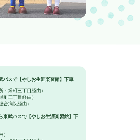
武バスで【やしお生涯楽習館】下車
役所・緑町三丁目経由）
・緑町三丁目経由）
央総合病院経由）
ら東武バスで【やしお生涯楽習館】下
由）