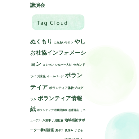
講演会
Tag Cloud
ぬくもり
やし
ふれあいサロン
お社協インフォメーシ
ョン
セカンド
コミセン
シルバー人材
ボラン
ライフ講座
ホームページ
ティア
ボランティア体験プログ
ボランティア情報
ラム
紙
ボランティア活動団体向け講習会
リニ
地域福祉サポ
ューアル
八潮市
八潮社協
ーター養成講座
夏ボラ
夏休み
子ども