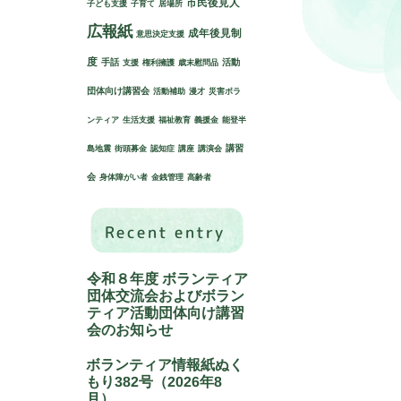
市民後見人
子ども支援
子育て
居場所
広報紙
成年後見制
意思決定支援
度
手話
活動
支援
権利擁護
歳末慰問品
団体向け講習会
活動補助
漫才
災害ボラ
ンティア
生活支援
福祉教育
義援金
能登半
講習
島地震
街頭募金
認知症
講座
講演会
会
身体障がい者
金銭管理
高齢者
Recent entry
令和８年度 ボランティア
団体交流会およびボラン
ティア活動団体向け講習
会のお知らせ
ボランティア情報紙ぬく
もり382号（2026年8
月）