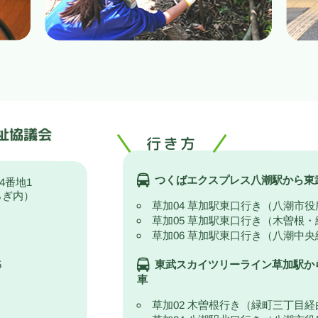
行き方
つくばエクスプレス八潮駅から東
4番地1
らぎ内）
草加04 草加駅東口行き（八潮市
草加05 草加駅東口行き（木曽根
草加06 草加駅東口行き（八潮中
5
東武スカイツリーライン草加駅か
車
草加02 木曽根行き（緑町三丁目経