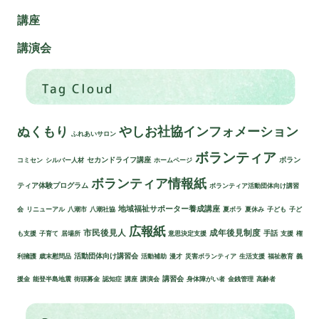
講座
講演会
Tag Cloud
ぬくもり
やしお社協インフォメーション
ふれあいサロン
ボランティア
セカンドライフ講座
ボラン
コミセン
シルバー人材
ホームページ
ボランティア情報紙
ティア体験プログラム
ボランティア活動団体向け講習
地域福祉サポーター養成講座
会
リニューアル
八潮市
八潮社協
夏ボラ
夏休み
子ども
子ど
広報紙
市民後見人
成年後見制度
手話
も支援
子育て
居場所
意思決定支援
支援
権
活動団体向け講習会
利擁護
歳末慰問品
活動補助
漫才
災害ボランティア
生活支援
福祉教育
義
講習会
援金
能登半島地震
街頭募金
認知症
講座
講演会
身体障がい者
金銭管理
高齢者