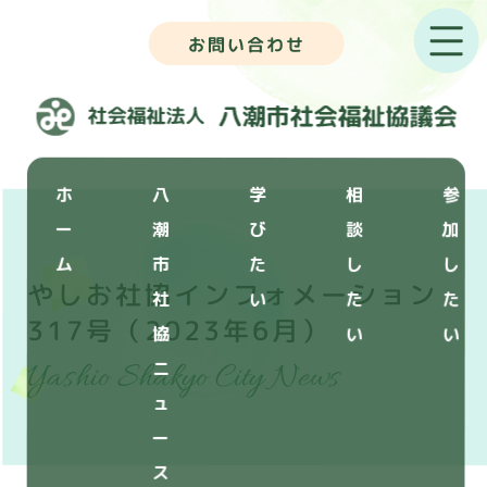
お問い合わせ
ホ
八
学
相
参
ー
潮
び
談
加
ム
市
た
し
し
やしお社協インフォメーション
社
い
た
た
317号（2023年6月）
協
い
い
Yashio Shakyo City News
ニ
ュ
ー
ス