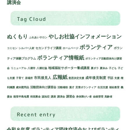
講演会
Tag Cloud
ぬくもり
やしお社協インフォメーション
ふれあいサロン
ボランティア
セカンドライフ講座
ボラン
コミセン
シルバー人材
ホームページ
ボランティア情報紙
ティア体験プログラム
ボランティア活動団体向け講習
地域福祉サポーター養成講座
会
リニューアル
八潮市
八潮社協
夏ボラ
夏休み
子ども
子ど
広報紙
市民後見人
成年後見制度
手話
も支援
子育て
居場所
意思決定支援
支援
権
活動団体向け講習会
利擁護
歳末慰問品
活動補助
漫才
災害ボランティア
生活支援
福祉教育
義
講習会
援金
能登半島地震
街頭募金
認知症
講座
講演会
身体障がい者
金銭管理
高齢者
Recent entry
令和８年度 ボランティア団体交流会およびボランティ