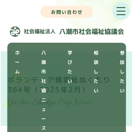
お問い合わせ
ホ
八
学
相
参
ー
潮
び
談
加
ム
市
た
し
し
ボランティア情報紙ぬくもり
社
い
た
た
364号（2025年2月）
協
い
い
Yashio Shakyo City News
ニ
ュ
ー
ス