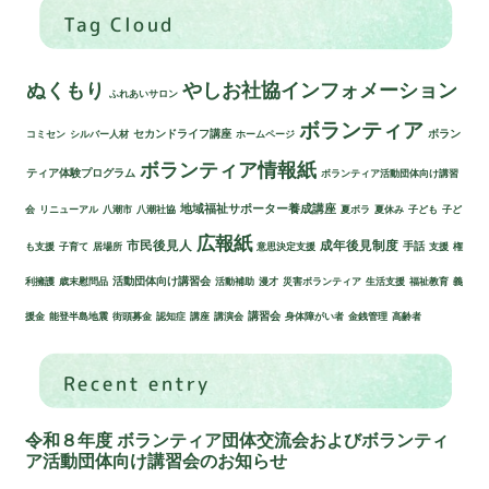
Tag Cloud
ぬくもり
やしお社協インフォメーション
ふれあいサロン
ボランティア
セカンドライフ講座
ボラン
コミセン
シルバー人材
ホームページ
ボランティア情報紙
ティア体験プログラム
ボランティア活動団体向け講習
地域福祉サポーター養成講座
会
リニューアル
八潮市
八潮社協
夏ボラ
夏休み
子ども
子ど
広報紙
市民後見人
成年後見制度
手話
も支援
子育て
居場所
意思決定支援
支援
権
2025/01/10
活動団体向け講習会
利擁護
歳末慰問品
活動補助
漫才
災害ボランティア
生活支援
福祉教育
義
未分類, 講演会
講習会
援金
能登半島地震
街頭募金
認知症
講座
講演会
身体障がい者
金銭管理
高齢者
成年後見制度・市民後
見人に関する講演会の
Recent entry
お知らせ
成年後見制度と市民後
見人に関する講演会を
令和８年度 ボランティア団体交流会およびボランティ
開催い…
ア活動団体向け講習会のお知らせ