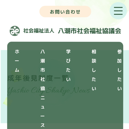
お問い合わせ
ホ
八
学
相
参
ー
潮
び
談
加
ム
市
た
し
し
成年後見制度一覧
社
い
た
た
Yashio City Shakyo News
協
い
い
ニ
ュ
ー
ス